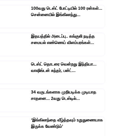
100வது டெஸ்ட் போட்டியில் 100 ரன்கள்...
சென்னையில் இங்கிலாந்து...
இதயத்தில் அடைப்பு.. கங்குலி நடித்த
சமையல் எண்ணெய் விளம்பரங்கள்...
டெஸ்ட் தொடரை வென்றது இந்தியா...
வாஷிங்டன் சுந்தர், பன்ட்...
34 வருடங்களாக முறியடிக்க முடியாத
சாதனை... 2வது டெஸ்டில்...
‘இங்கிலாந்தை வீழ்த்தவும் உறுதுணையாக
இருக்க வேண்டும்’