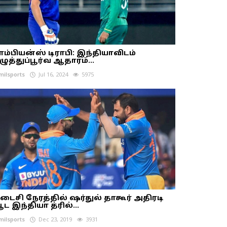
ாம்பியன்ஸ் டிராபி: இந்தியாவிடம்
ழுத்துப்பூர்வ ஆதாரம்...
milsports
Jul 16, 2024
5975
டைசி நேரத்தில் ஷர்துல் தாகூர் அதிரடி
ட இந்தியா த்ரில்...
milsports
Dec 23, 2019
3931