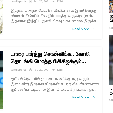
tamilsports
Feb 23, 2021
1296
இதற்காக அந்த மேட்சின் வீடியோவை இங்கிலாந்து
வீரர்கள் மீண்டும் மீண்டும் பார்த்து வருகிறார்கள்.
இ
வ
இதனால் இந்திய அணி மிகவும் கவனமாக இருக்க...
ta
Read More
யாரை பார்த்து சொன்னீங்க.. கோலி
தொடங்கி மொத்த பிசிசிஐக்கும்...
tamilsports
Feb 20, 2021
1215
ஐபிஎல் தொடரில் மும்பை அணிக்கு ஆடி வரும்
இளம் வீரர் இஷான் கிஷான். கடந்த சில சீசன்களாக
2
ஐபிஎல் போட்டிகளில் இவர் மிகவும் சிறப்பாக ஆடி...
த
Read More
ta