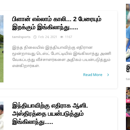
பிளான் எல்லாம் காலி... 2 பேரையும்
இறக்கும் இங்கிலாந்து.....
tamilsports
Feb 24, 2021
1167
இந்த நிலையில் இந்தியாவிற்கு எதிரான
மூன்றாவது டெஸ்ட் போட்டியில் இங்கிலாந்து அணி
வேகப்பந்து வீச்சாளர்களை அதிகம் பயன்படுத்தும்
என்கிறார்கள்.
இ
ம
Read More
ta
இந்தியாவிற்கு எதிராக ஆஸி.
அஸ்திரத்தை பயன்படுத்தும்
இங்கிலாந்து.....