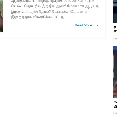
ஆஸ்திரேலியாவிற்கு எதிராக 2013-2014ல் நடந்த
டெஸ்ட் தொடரில் இந்திய அணி மோசமாக ஆடியது.
இந்த தொடரில் தோனி கேப்டன்சி மோசமாக
இருந்ததாக விமர்சிக்கப்பட்டது.
Read More
ச
எ
ta
க
ஆ
ta