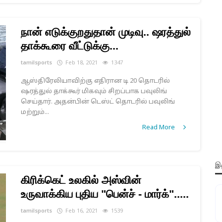
நான் எடுக்குறதுதான் முடிவு.. ஷரத்துல்
தாக்கூரை வீட்டுக்கு...
tamilsports
Feb 18, 2021
1347
ஆஸ்திரேலியாவிற்கு எதிரான டி 20 தொடரில்
ஷரத்துல் தாக்கூர் மிகவும் சிறப்பாக பவுலிங்
செய்தார். அதன்பின் டெஸ்ட் தொடரில் பவுலிங்
மற்றும்...
Read More
இத
கிரிக்கெட் உலகில் அஸ்வின்
உருவாக்கிய புதிய "பென்ச் - மார்க்".....
tamilsports
Feb 16, 2021
1539