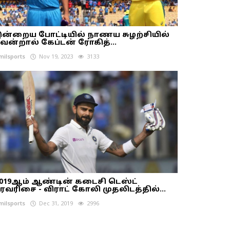
ன்றைய போட்டியில் நாணய சுழற்சியில்
ென்றால் கேப்டன் ரோகித்...
milsports
Nov 19, 2023
3133
019ஆம் ஆண்டின் கடைசி டெஸ்ட்
ரவரிசை - விராட் கோலி முதலிடத்தில்...
milsports
Dec 31, 2019
2996