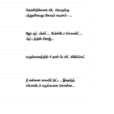
தெண்டுல்கரை விட அவருக்கு
பந்துவீசுவது மிகவும் கடினம் -...
ஜோ ரூட் பர்ஸ்ட்... பேர்ஸ்டோ செகண்ட்...
ஆட்டத்தில் சிராஜ்...
வருங்காலத்தில் 4 நாள் டெஸ்ட் கிரிக்கெட்
நீ என்னை கைவிட்டுட்ட.. இஷாந்த்
சர்மாவிடம் உருக்கமாக சொன்ன...