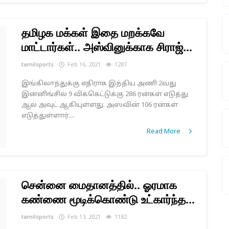
தமிழக மக்கள் இதை மறக்கவே
மாட்டார்கள்.. அஸ்வினுக்காக சிராஜ்...
tamilsports
Feb 16, 2021
1287
இங்கிலாந்துக்கு எதிராக இந்திய அணி 2வது
இன்னிங்சில் 9 விக்கெட்டுக்கு 286 ரன்கள் எடுத்து
ஆல் அவுட் ஆகியுள்ளது. அஸ்வின் 106 ரன்கள்
எடுத்துள்ளார்....
Read More
சென்னை மைதானத்தில்.. ஓரமாக
கண்ணை மூடிக்கொண்டு உட்கார்ந்த...
tamilsports
Feb 13, 2021
1182