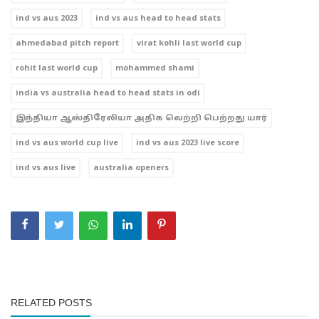
ind vs aus 2023
ind vs aus head to head stats
ahmedabad pitch report
virat kohli last world cup
rohit last world cup
mohammed shami
india vs australia head to head stats in odi
இந்தியா ஆஸ்திரேலியா அதிக வெற்றி பெற்றது யார்
ind vs aus world cup live
ind vs aus 2023 live score
ind vs aus live
australia openers
RELATED POSTS