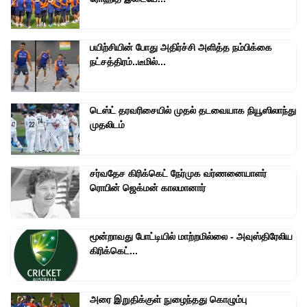
பயிற்சியின் போது அதிர்ச்சி அளித்த நம்பிக்கை
நட்சத்திரம்..டீமில்...
டெஸ்ட் தரவரிசையில் முதல் தடவையாக நியூஸிலாந்து
முதலிடம்
சர்வதேச கிரிக்கெட் நேர்முக வர்ணனையாளர்
ரொபின் ஜெக்மன் காலமானார்
மூன்றாவது போட்டியில் மாற்றமில்லை - அவுஸ்திரேலிய
கிரிக்கெட்...
அரை இறுதிக்குள் நுழைந்தது கொழும்பு