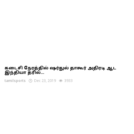
கடைசி நேரத்தில் ஷர்துல் தாகூர் அதிரடி ஆட
இந்தியா த்ரில்...
tamilsports
Dec 23, 2019
3933