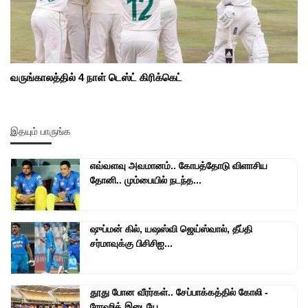
வருங்காலத்தில் 4 நாள் டெஸ்ட் கிரிக்கெட்
இதயும் பாருங்க
எவ்வளவு அவமானம்.. கோபத்தோடு விளாசிய
தோனி.. மும்பையில் நடந்த...
ஷுப்மன் கில், யஷஸ்வி ஜெய்ஸ்வால், தீப்தி
சர்மாவுக்கு பிசிசிஐ...
தூது போன வீரர்கள்.. சேப்பாக்கத்தில் கோலி -
ரோஹித் இடையே...