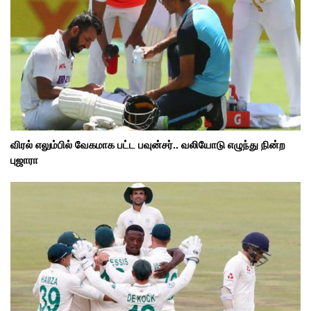
விரல் எலும்பில் வேகமாக பட்ட பவுன்சர்.. வலியோடு எழுந்து நின்ற
புஜாரா