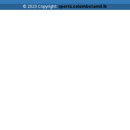
© 2023 Copyright:
sports.colombotamil.lk