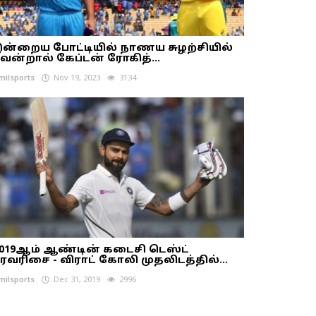
ன்றைய போட்டியில் நாணய சுழற்சியில்
ென்றால் கேப்டன் ரோகித்...
milsports
Nov 19, 2023
3134
019ஆம் ஆண்டின் கடைசி டெஸ்ட்
ரவரிசை - விராட் கோலி முதலிடத்தில்...
milsports
Dec 31, 2019
2996