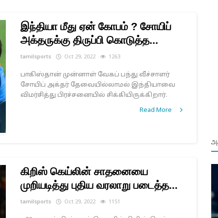
இந்தியா மீது ஏன் கோபம் ? சோயிப்
அக்தருக்கு திருப்பி கொடுத்த...
tamilsports
Oct 29, 2022
1263
பாகிஸ்தான் முன்னாள் வேகப் பந்து வீச்சாளர்
சோயிப் அக்தர் தேவையில்லாமல் இந்தியாவை
விமர்சித்து பிரச்சனையில் சிக்கியிருக்கிறார்.
Read More
அத
கிறிஸ் கெய்லின் சாதனையை
முறியடித்து புதிய வரலாறு படைத்த...
tamilsports
Oct 29, 2022
1151