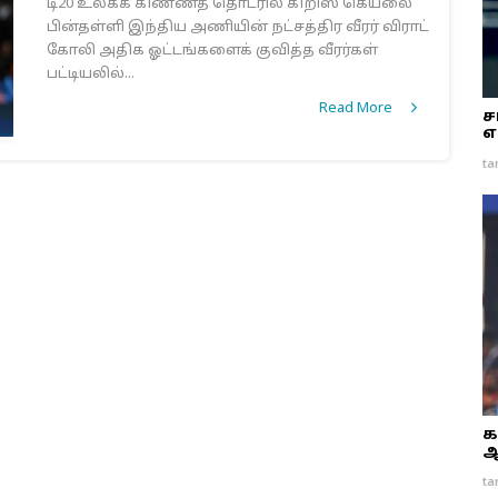
டி20 உலகக் கிண்ணத் தொடரில் கிறிஸ் கெய்லை
பின்தள்ளி இந்திய அணியின் நட்சத்திர வீரர் விராட்
கோலி அதிக ஓட்டங்களைக் குவித்த வீரர்கள்
பட்டியலில்...
Read More
ச
எ
ta
க
ஆ
ta