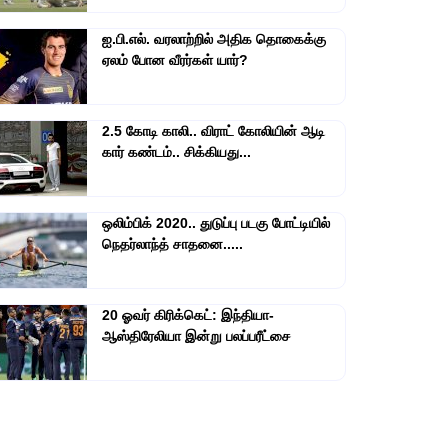
ஐ.பி.எல். வரலாற்றில் அதிக தொகைக்கு
ஏலம் போன வீரர்கள் யார்?
2.5 கோடி காலி.. விராட் கோலியின் ஆடி
கார் கண்டம்.. சிக்கியது...
ஒலிம்பிக் 2020.. துடுப்பு படகு போட்டியில்
நெதர்லாந்த் சாதனை.....
20 ஓவர் கிரிக்கெட்: இந்தியா-
ஆஸ்திரேலியா இன்று பலப்பரீட்சை