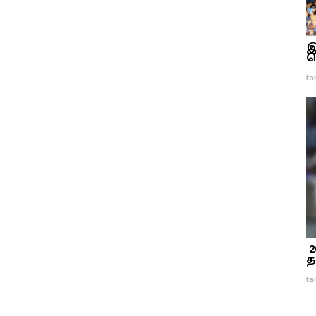
இ
வ
ta
2
த
ta