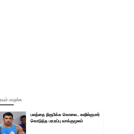
யும் பாருங்க
பலத்தை நிரூபிக்க கொலை.. சுஷில்குமார்
கொடுத்த பரபரப்பு வாக்குமூலம்