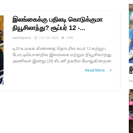
இலங்கைக்கு பதிலடி கொடுக்குமா
நியூசிலாந்து? சூப்பர் 12 -...
tamilsports
Oct 29, 2022
1492
டி20 உலகக் கிண்ணத் தொடரில் சுபர் 12 சுற்றுப்
போட்டியொன்றில் இலங்கை மற்றும் நியூசிலாந்து
அணிகள் இன்று (29) சிட்னி நகரில் மோதுகின்றன.
இ
Read More
ம
ta