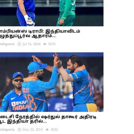
ாம்பியன்ஸ் டிராபி: இந்தியாவிடம்
ழுத்துப்பூர்வ ஆதாரம்...
milsports
Jul 16, 2024
5975
டைசி நேரத்தில் ஷர்துல் தாகூர் அதிரடி
ட இந்தியா த்ரில்...
milsports
Dec 23, 2019
3932