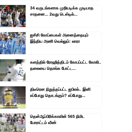
34 வருடங்களாக முறியடிக்க முடியாத
சாதனை... 2வது டெஸ்டில்...
ஐசிசி கோப்பைகள் அனைத்தையும்
இந்திய அணி வெல்லும்: லாரா
களத்தில் ரோஹித்திடம் கோபப்பட்ட கோலி..
தலையை தொங்க போட்ட...
திடீரென நிறுத்தப்பட்ட ஐபிஎல்.. இனி
எப்போது தொடங்கும்? எப்போது...
தென்ஆப்பிரிக்காவின் 565 நிமிட
போராட்டம் வீண்