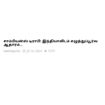
சாம்பியன்ஸ் டிராபி: இந்தியாவிடம் எழுத்துப்பூர்வ
ஆதாரம்...
tamilsports
Jul 16, 2024
5975