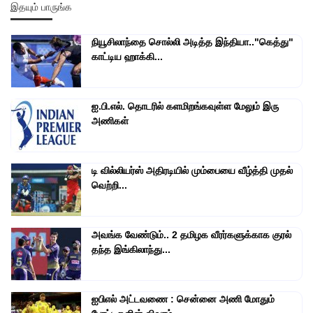
இதயும் பாருங்க
நியூசிலாந்தை சொல்லி அடித்த இந்தியா.."கெத்து"
காட்டிய ஹாக்கி...
ஐ.பி.எல். தொடரில் களமிறங்கவுள்ள மேலும் இரு
அணிகள்
டி வில்லியர்ஸ் அதிரடியில் மும்பையை வீழ்த்தி முதல்
வெற்றி...
அவங்க வேண்டும்.. 2 தமிழக வீரர்களுக்காக குரல்
தந்த இங்கிலாந்து...
ஐபிஎல் அட்டவணை : சென்னை அணி மோதும்