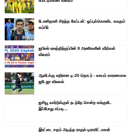
போட்டிகளின் விவரம்
டோனிதான் சிறந்த கேப்டன்: ஒப்புக்கொண்ட கவுதம்
கம்பிர்
ஐபிஎல் ஏலத்திற்குப்பின் 8 அணிகளின் வீரர்கள்
விவரம்
ஆஸி.க்கு எதிரான டி-20 தொடர் - காயம் காரணமாக
ஜடேஜா விலகல்
ஐசியூ வார்டுக்குள் நடந்தே சென்ற கங்குலி..
இப்போது எப்படி...
இரட்டை சதம் அடித்த ராகுல் டிராவிட் மகன்