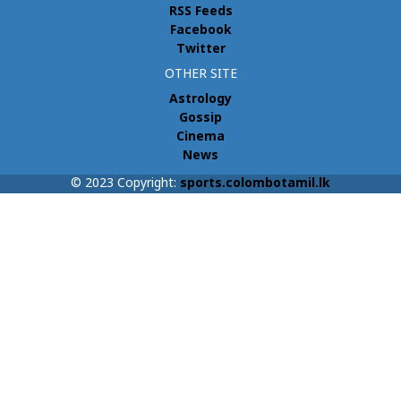
RSS Feeds
Facebook
Twitter
OTHER SITE
Astrology
Gossip
Cinema
News
© 2023 Copyright:
sports.colombotamil.lk