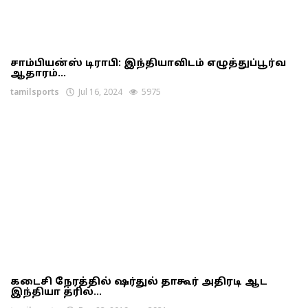
சாம்பியன்ஸ் டிராபி: இந்தியாவிடம் எழுத்துப்பூர்வ
ஆதாரம்...
tamilsports
Jul 16, 2024
5975
கடைசி நேரத்தில் ஷர்துல் தாகூர் அதிரடி ஆட
இந்தியா த்ரில்...