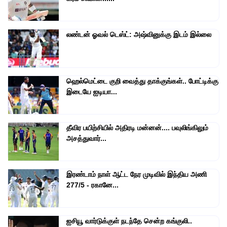
லண்டன் ஓவல் டெஸ்ட்: அஷ்வினுக்கு இடம் இல்லை
ஹெல்மெட்டை குறி வைத்து தாக்குங்கள்.. போட்டிக்கு
இடையே ஐடியா...
தீவிர பயிற்சியில் அதிரடி மன்னன்.... பவுலிங்கிலும்
அசத்துவார்...
இரண்டாம் நாள் ஆட்ட நேர முடிவில் இந்திய அணி
277/5 - ரகானே...
ஐசியூ வார்டுக்குள் நடந்தே சென்ற கங்குலி..