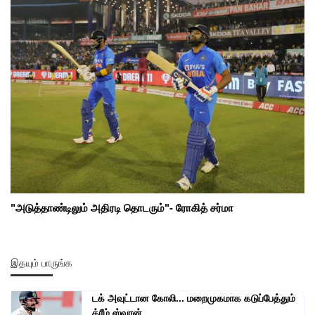
"அடுத்தாண்டிலும் அதிரடி தொடரும்"- ரோகித் சர்மா
இதயும் பாருங்க
டக் அவுட்டான கோலி... மறைமுகமாக கடுப்பேத்தும்
க்ரீம் ஸ்வான்......