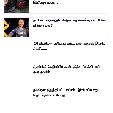
இப்போது எப்படி...
ஐ.பி.எல். வரலாற்றில் அதிக தொகைக்கு ஏலம் போன
வீரர்கள் யார்?
16 மில்லியன் பாலோயர்கள்... உற்சாகத்தில் இந்திய
அணி......
ஆஸியின் கேஜிஎப்பில் கால் பதித்த "ராக்கி பாய்"..
ஒரே ஓவரில்...
திடீரென நிறுத்தப்பட்ட ஐபிஎல்.. இனி எப்போது
தொடங்கும்? எப்போது...