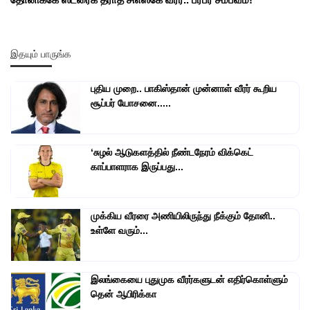
இதயும் பாருங்க
புதிய முறை.. பாகிஸ்தான் முன்னாள் வீரர் கூறிய
சூப்பர் யோசனை.....
‘சுழல் ஆடுகளத்தில் நீண்டநேரம் விக்கெட்
காப்பாளராக இருப்பது...
முக்கிய வீரரை அணியிலிருந்து நீக்கும் தோனி..
உள்ளே வரும்...
இலங்கையை புதுமுக வீரர்களுடன் எதிர்கொள்ளும்
தென் ஆபிரிக்கா