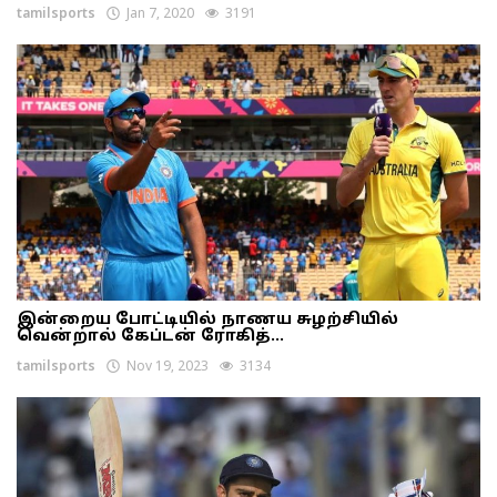
tamilsports
Jan 7, 2020
3191
இன்றைய போட்டியில் நாணய சுழற்சியில்
வென்றால் கேப்டன் ரோகித்...
tamilsports
Nov 19, 2023
3134