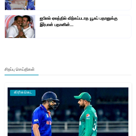
ஐபிஎல் ஏலத்தில் விற்கப்படாத யூசுப் பதானுக்கு
இர்பான் பதானின்...
சிறப்பு செய்திகள்
கிரிக்கெட்