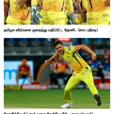
தமிழக வீரர்களை குறைத்து மதிப்பிட்ட தோனி.. செம பதிலடி!
தோனிக்கே ஸ்ட்ரைக் தராத சிஎஸ்கே வீரர்.. பரபர சம்பவம்!