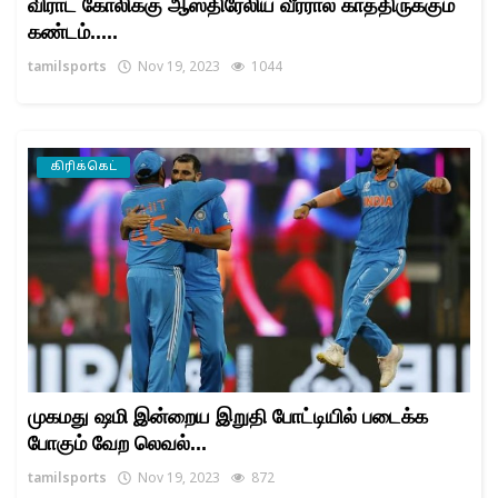
விராட் கோலிக்கு ஆஸ்திரேலிய வீரரால் காத்திருக்கும்
கண்டம்.....
tamilsports
Nov 19, 2023
1044
கிரிக்கெட்
முகமது ஷமி இன்றைய இறுதி போட்டியில் படைக்க
போகும் வேற லெவல்...
tamilsports
Nov 19, 2023
872