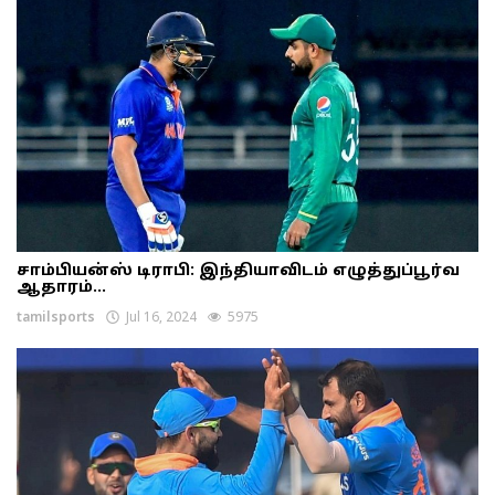
சாம்பியன்ஸ் டிராபி: இந்தியாவிடம் எழுத்துப்பூர்வ
ஆதாரம்...
tamilsports
Jul 16, 2024
5975