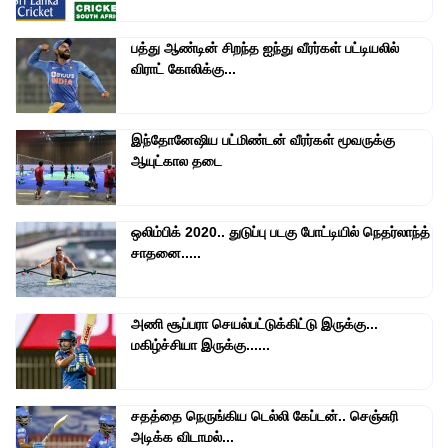
பத்து ஆண்டின் சிறந்த ஐந்து வீரர்கள் பட்டியலில்
விராட் கோலிக்கு...
இந்தோனேஷிய பட்மிண்டன் வீரர்கள் மூவருக்கு
ஆயுட்கால தடை
ஒலிம்பிக் 2020.. துடுப்பு படகு போட்டியில் நெதர்லாந்த்
சாதனை.....
அணி சூப்பரா செயல்பட்டுக்கிட்டு இருக்கு...
மகிழ்ச்சியா இருக்கு......
சதத்தை நெருங்கிய டெல்லி கேப்டன்.. செஞ்சுரி
அடிக்க விடாமல்...