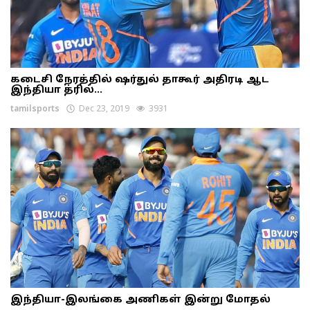
கடைசி நேரத்தில் ஷர்துல் தாகூர் அதிரடி ஆட
இந்தியா த்ரில்...
tamilsports
Dec 23, 2019
3931
இந்தியா-இலங்கை அணிகள் இன்று மோதல்