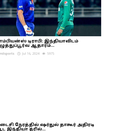
ாம்பியன்ஸ் டிராபி: இந்தியாவிடம்
ழுத்துப்பூர்வ ஆதாரம்...
milsports
Jul 16, 2024
5975
டைசி நேரத்தில் ஷர்துல் தாகூர் அதிரடி
ட இந்தியா த்ரில்...