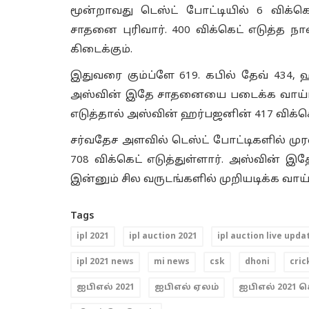
மூன்றாவது டெஸ்ட் போட்டியில் 6 விக்கெ
சாதனை புரிவார். 400 விக்கெட் எடுத்த ந
கிடைக்கும்.
இதுவரை கும்ப்ளே 619. கபில் தேவ் 434, 
அஸ்வின் இதே சாதனையை படைக்க வாய்ப்பு
எடுத்தால் அஸ்வின் ஹர்பஜனின் 417 விக்க
சர்வதேச அளவில் டெஸ்ட் போட்டிகளில் முர
708 விக்கெட் எடுத்துள்ளார். அஸ்வின் இ
இன்னும் சில வருடங்களில் முறியடிக்க வாய்
Tags
ipl 2021
ipl auction 2021
ipl auction live upda
ipl 2021 news
mi news
csk
dhoni
cric
ஐபிஎல் 2021
ஐபிஎல் ஏலம்
ஐபிஎல் 2021 ச