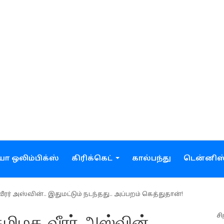
ோ ஒலிம்பிக்ஸ்
கிரிக்கெட்
கால்பந்து
டென்னிஸ
ர் அஸ்வின்.. இதுமட்டும் நடந்தது.. அப்பறம் கெத்துதான்!
சி
மிழக வீரர் அஸ்வின்..