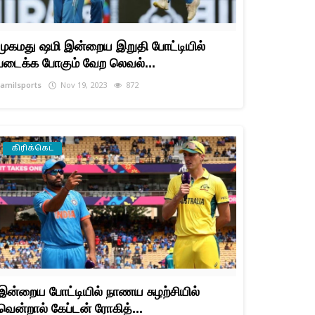
முகமது ஷமி இன்றைய இறுதி போட்டியில்
படைக்க போகும் வேற லெவல்...
tamilsports
Nov 19, 2023
872
கிரிக்கெட்
இன்றைய போட்டியில் நாணய சுழற்சியில்
வென்றால் கேப்டன் ரோகித்...