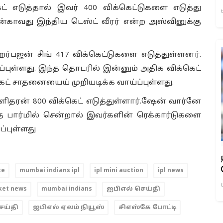
ட் எடுத்தால் இவர் 400 விக்கெட்டுகளை எடுத்து
ான்காவது இந்திய டெஸ்ட் வீரர் என்ற அஸ்வினுக்கு
ஹர்பஜன் சிங் 417 விக்கெட்டுகளை எடுத்துள்ளனர்.
ள்ளது. இந்த தொடரில் இன்னும் அதிக விக்கெட்
ெட் சாதனையைய் முறியடிக்க வாய்ப்புள்ளது.
ளிதரன் 800 விக்கெட் எடுத்துள்ளார்.ஷேன் வார்னே
தே பார்மில் சென்றால் இவர்களின் ரெக்கார்டுகளை
ப்புள்ளது
te
mumbai indians ipl
ipl mini auction
ipl news
ket news
mumbai indians
ஐபிஎல் செய்தி
ெய்தி
ஐபிஎல் ஏலம் நியூஸ்
சிஎஸ்கே போட்டி