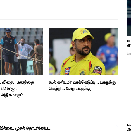
ச
எ
ta
்ட விதை.. பணத்தை
கூல் கஸ்டமர் வாக்கெடுப்பு... யாருக்கு
பிசிசிஐ..
வெற்றி... வேற யாருக்கு
 அதிகமாகும்...
க
 இல்லை.. முதல் தொடரிலேயே...
ஆ