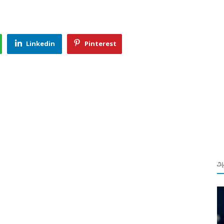
Linkedin
Pinterest
அத