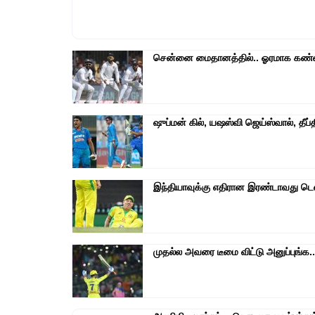
சென்னை மைதானத்தில்.. ஓரமாக கண்ணை
ஷுப்மன் கில், யஷஸ்வி ஜெய்ஸ்வால், தீப்தி
இந்தியாவுக்கு எதிரான இரண்டாவது டெஸ்
முதல்ல அவரை டீமை விட்டு அனுப்புங்க..