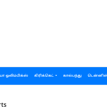
ோ ஒலிம்பிக்ஸ்
கிரிக்கெட்
கால்பந்து
டென்னிஸ
rts