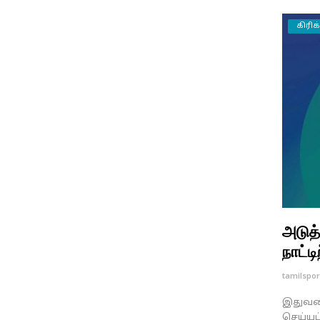
கிரிக
அடுத
நாட்டிற
tamilspor
இதுவரை
செய்யப்