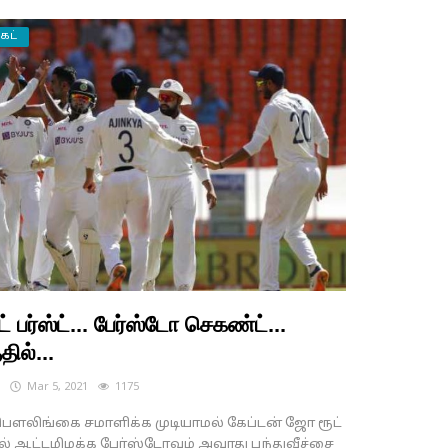
ெட்
் பர்ஸ்ட்... பேர்ஸ்டோ செகண்ட்...
தில்...
s
Mar 5, 2021
1175
ௌலிங்கை சமாளிக்க முடியாமல் கேப்டன் ஜோ ரூட்
ல் ஆட்டமிழக்க பேர்ஸ்டோவும் அவரது பந்துவீச்சை