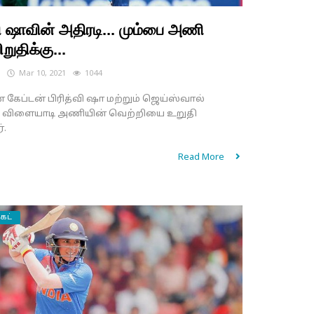
வி ஷாவின் அதிரடி... மும்பை அணி
ுதிக்கு...
s
Mar 10, 2021
1044
கேப்டன் பிரித்வி ஷா மற்றும் ஜெய்ஸ்வால்
க விளையாடி அணியின் வெற்றியை உறுதி
்.
Read More
ெட்