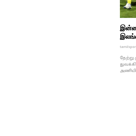
இன்ன
இலங்
tamilspor
நேற்று
துவக்க
அணியின