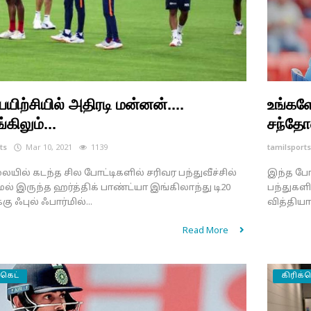
 பயிற்சியில் அதிரடி மன்னன்....
உங்கள
்கிலும்...
சந்தோ
ts
Mar 10, 2021
1139
tamilsport
யில் கடந்த சில போட்டிகளில் சரிவர பந்துவீச்சில்
இந்த போட
ல் இருந்த ஹர்த்திக் பாண்ட்யா இங்கிலாந்து டி20
பந்துகளி
கு ஃபுல் ஃபார்மில்...
வித்தியா
Read More
்கெட்
கிரிக்க