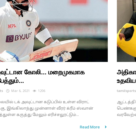
அவுட்டான கோலி... மறைமுகமாக
அதிகார
ேத்தும்...
உதவிய.
ts
Mar 6, 2021
1206
tamilsport
யில் டக் அவுட்டான கடுப்பில் உள்ள விராட்
ஆட்டத்த
ு, இங்கிலாந்து முன்னாள் வீரர் க்ரீம் ஸ்வான்
பெண்களு
்துள்ள கருத்து மேலும் எரிச்சலூட்டும்...
வரவேற்ப
Read More