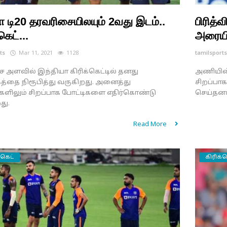
 டி20 தரவரிசையிலயும் 2வது இடம்..
பிரித்
கெட்...
அரையிற
ts
Mar 11, 2021
1128
tamilsport
ச அளவில் இந்தியா கிரிக்கெட்டில் தனது
அணியின் 
த்தை நிரூபித்து வருகிறது. அனைத்து
சிறப்பா
களிலும் சிறப்பாக போட்டிகளை எதிர்கொண்டு
செய்தனர
து.
Read More
்கெட்
கிரிக்க