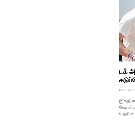
டக் 
கடுப்ப
tamilspor
இந்நிலை
கோலிக்க
தெரிவித