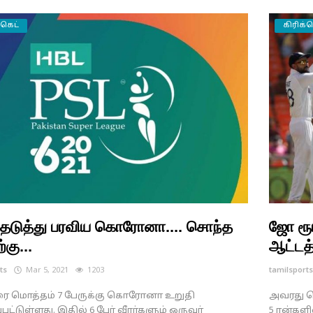
்கெட்
கிரிக்க
்தடுத்து பரவிய கொரோனா.... சொந்த
ஜோ ரூட
்கு...
ஆட்டத்
ts
Mar 5, 2021
1203
tamilsport
 மொத்தம் 7 பேருக்கு கொரோனா உறுதி
அவரது ப
பட்டுள்ளது. இதில் 6 பேர் வீரர்களும் ஒருவர்
5 ரன்களி