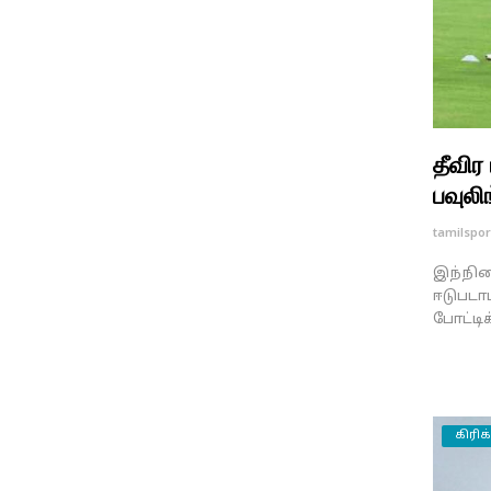
தீவிர
பவுலிங
tamilspor
இந்நிலை
ஈடுபடாம
போட்டிக்
கிரிக