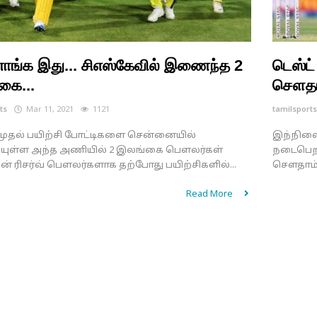
ாங்க இது... சிஎஸ்கேவில் இணைந்த 2
டெஸ்ட்
கை...
சௌதாம
ts
Mar 11, 2021
1121
tamilsport
 முதல் பயிற்சி போட்டிகளை சென்னையில்
இந்நிலை
ியுள்ள அந்த அணியில் 2 இலங்கை பௌலர்கள்
நடைபெற த
் ரிசர்வ் பௌலர்களாக தற்போது பயிற்சிகளில்...
சௌதாம்ப்
Read More