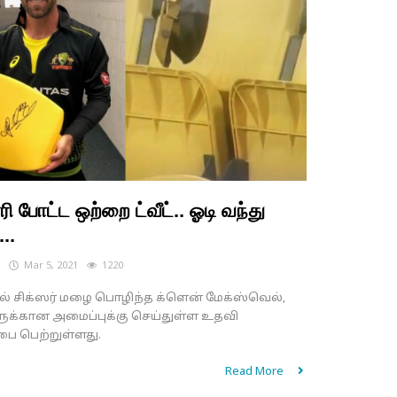
ி போட்ட ஒற்றை ட்வீட்.. ஓடி வந்து
..
s
Mar 5, 2021
1220
ில் சிக்ஸர் மழை பொழிந்த க்ளென் மேக்ஸ்வெல்,
க்கான அமைப்புக்கு செய்துள்ள உதவி
ை பெற்றுள்ளது.
Read More