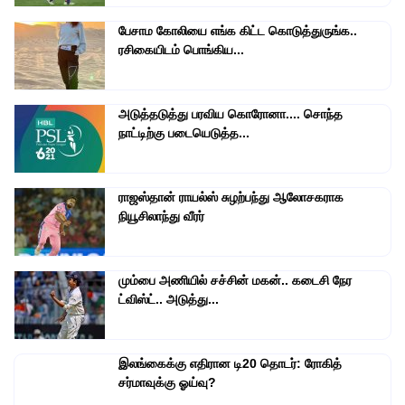
பேசாம கோலியை எங்க கிட்ட கொடுத்துருங்க..
ரசிகையிடம் பொங்கிய...
அடுத்தடுத்து பரவிய கொரோனா.... சொந்த
நாட்டிற்கு படையெடுத்த...
ராஜஸ்தான் ராயல்ஸ் சுழற்பந்து ஆலோசகராக
நியூசிலாந்து வீரர்
மும்பை அணியில் சச்சின் மகன்.. கடைசி நேர
ட்விஸ்ட்.. அடுத்து...
இலங்கைக்கு எதிரான டி20 தொடர்: ரோகித்
சர்மாவுக்கு ஓய்வு?