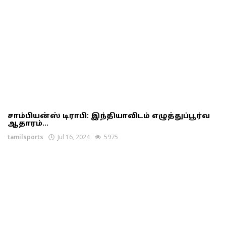
சாம்பியன்ஸ் டிராபி: இந்தியாவிடம் எழுத்துப்பூர்வ
ஆதாரம்...
tamilsports
Jul 16, 2024
5975