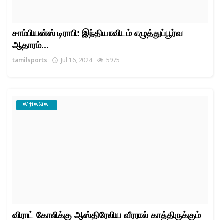
சாம்பியன்ஸ் டிராபி: இந்தியாவிடம் எழுத்துப்பூர்வ
ஆதாரம்...
tamilsports
Jul 16, 2024
5975
கிரிக்கெட்
விராட் கோலிக்கு ஆஸ்திரேலிய வீரரால் காத்திருக்கும்