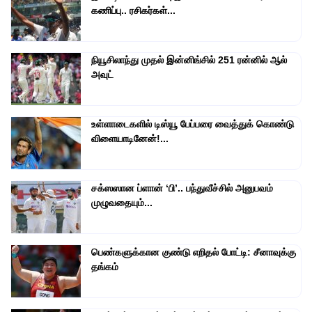
கணிப்பு.. ரசிகர்கள்...
நியூசிலாந்து முதல் இன்னிங்சில் 251 ரன்னில் ஆல்
அவுட்
உள்ளாடைகளில் டிஸ்யூ பேப்பரை வைத்துக் கொண்டு
விளையாடினேன்!...
சக்ஸஸான ப்ளான் ‘பி’.. பந்துவீச்சில் அனுபவம்
முழுவதையும்...
பெண்களுக்கான குண்டு எறிதல் போட்டி: சீனாவுக்கு
தங்கம்