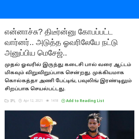
என்னாச்சு? திடீர்ன்னு கோபப்பட்ட
வார்னர்.. அடுத்த ஓவரிலேயே நட்டு
அனுப்பிய மெசேஜ்..
முதல் ஓவரில் இருந்து கடைசி பால் வரை ஆட்டம்
மிகவும் விறுவிறுப்பாக சென்றது. முக்கியமாக
கொல்கத்தா அணி பேட்டிங், பவுலிங் இரண்டிலும்
சிறப்பாக செயல்பட்டது.
IPL
Apr 12, 2021
1418
Add to Reading List