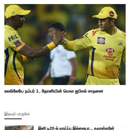
உலகிலேயே நம்பர் 1.. தோனியின் மெகா ஐபிஎல் சாதனை
இதயும் பாருங்க
இனி டி20-ல் வாய்ப்பு இல்லையா... கவாஸ்கரின்