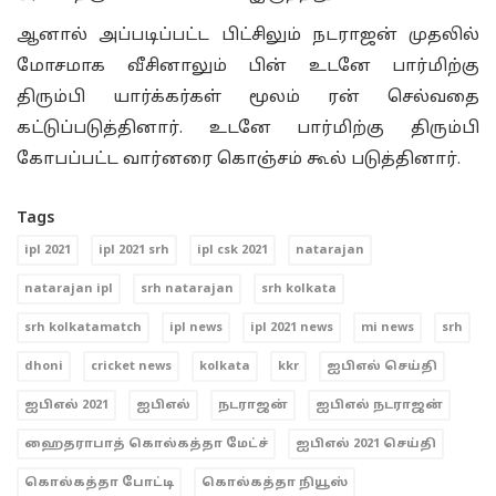
ஆனால் அப்படிப்பட்ட பிட்சிலும் நடராஜன் முதலில்
மோசமாக வீசினாலும் பின் உடனே பார்மிற்கு
திரும்பி யார்க்கர்கள் மூலம் ரன் செல்வதை
கட்டுப்படுத்தினார். உடனே பார்மிற்கு திரும்பி
கோபப்பட்ட வார்னரை கொஞ்சம் கூல் படுத்தினார்.
Tags
ipl 2021
ipl 2021 srh
ipl csk 2021
natarajan
natarajan ipl
srh natarajan
srh kolkata
srh kolkatamatch
ipl news
ipl 2021 news
mi news
srh
dhoni
cricket news
kolkata
kkr
ஐபிஎல் செய்தி
ஐபிஎல் 2021
ஐபிஎல்
நடராஜன்
ஐபிஎல் நடராஜன்
ஹைதராபாத் கொல்கத்தா மேட்ச்
ஐபிஎல் 2021 செய்தி
கொல்கத்தா போட்டி
கொல்கத்தா நியூஸ்