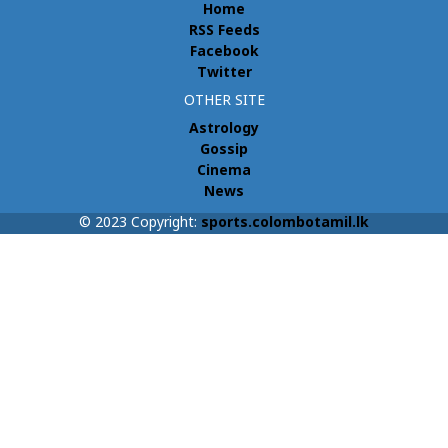
Home
RSS Feeds
Facebook
Twitter
OTHER SITE
Astrology
Gossip
Cinema
News
© 2023 Copyright:
sports.colombotamil.lk