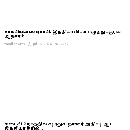
சாம்பியன்ஸ் டிராபி: இந்தியாவிடம் எழுத்துப்பூர்வ
ஆதாரம்...
tamilsports
Jul 16, 2024
5975
கடைசி நேரத்தில் ஷர்துல் தாகூர் அதிரடி ஆட
இந்தியா த்ரில்...