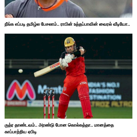
நீங்க எப்படி தமிழ்ல பேசலாம்.. ராபின் உத்தப்பாவின் வைரல் வீடியோ..
ருத்ர தாண்டவம்.. அரண்டு போன கொல்கத்தா.. மானத்தை
காப்பாற்றிய ஏபிடி