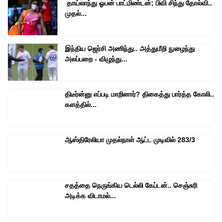
தாய்லாந்து ஓபன் பாட்மிண்டன்; பிவி சிந்து தோல்வி..
முதல்...
இந்திய ஜெர்சி அணிந்து.. அத்துமீறி நுழைந்து
அலப்பறை - விழுந்து...
திடீர்ன்னு எப்படி மாறினார்? திகைத்து பார்த்த கோலி..
களத்தில்...
ஆஸ்திரேலியா முதல்நாள் ஆட்ட முடிவில் 283/3
சதத்தை நெருங்கிய டெல்லி கேப்டன்.. செஞ்சுரி
அடிக்க விடாமல்...