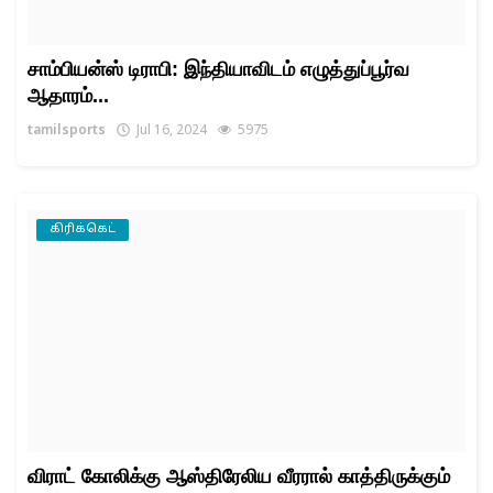
சாம்பியன்ஸ் டிராபி: இந்தியாவிடம் எழுத்துப்பூர்வ
ஆதாரம்...
tamilsports
Jul 16, 2024
5975
கிரிக்கெட்
விராட் கோலிக்கு ஆஸ்திரேலிய வீரரால் காத்திருக்கும்