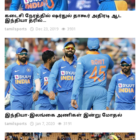
கடைசி நேரத்தில் ஷர்துல் தாகூர் அதிரடி ஆட
இந்தியா த்ரில்...
tamilsports
Dec 23, 2019
3931
இந்தியா-இலங்கை அணிகள் இன்று மோதல்
tamilsports
Jan 7, 2020
3191