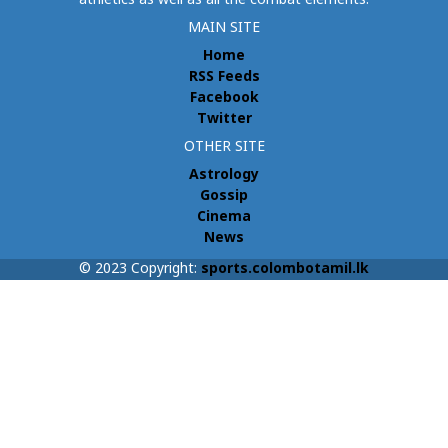
athletics as well as all the combat elements.
MAIN SITE
Home
RSS Feeds
Facebook
Twitter
OTHER SITE
Astrology
Gossip
Cinema
News
© 2023 Copyright:
sports.colombotamil.lk