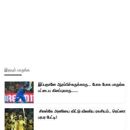
இதயும் பாருங்க
இப்பதானே ஆரம்பிச்சுருக்காரு... போக போக பாருங்க
பட்டைய கிளப்புவாரு......
சிஎஸ்கே அணியை விட்டு விலகிய ரகசியம்.. ரெய்னா
பரபர பேட்டி!