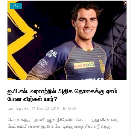
IPL
ஐ.பி.எல். வரலாற்றில் அதிக தொகைக்கு ஏலம்
போன வீரர்கள் யார்?
tamilsports
Dec 20, 2019
1306
கொல்கத்தா அணி ஆஸ்திரேலிய வேகப்பந்து வீச்சாளர்
பேட் கம்மின்சை ரூ.15½ கோடிக்கு ஏலத்தில் எடுத்தது.