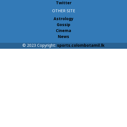
Twitter
OTHER SITE
Astrology
Gossip
Cinema
News
© 2023 Copyright:
sports.colombotamil.lk