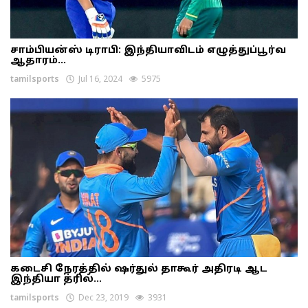
சாம்பியன்ஸ் டிராபி: இந்தியாவிடம் எழுத்துப்பூர்வ
ஆதாரம்...
tamilsports
Jul 16, 2024
5975
கடைசி நேரத்தில் ஷர்துல் தாகூர் அதிரடி ஆட
இந்தியா த்ரில்...
tamilsports
Dec 23, 2019
3931