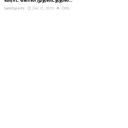
விராட் கோலி முதலிடத்தில்...
tamilsports
Dec 31, 2019
2996