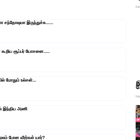
ta
சந்தோஷமா இருந்துச்சு......
் கூறிய சூப்பர் யோசனை.....
ில் மோதும் உல்சன்...
இ
ம
ta
ில் இந்திய அணி
ஏலம் போன வீரர்கள் யார்?