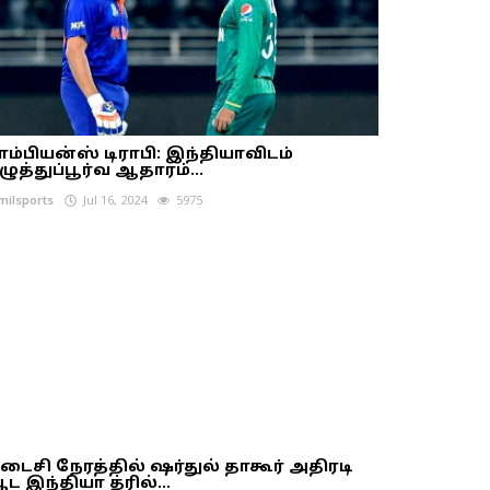
ாம்பியன்ஸ் டிராபி: இந்தியாவிடம்
ழுத்துப்பூர்வ ஆதாரம்...
milsports
Jul 16, 2024
5975
டைசி நேரத்தில் ஷர்துல் தாகூர் அதிரடி
ட இந்தியா த்ரில்...