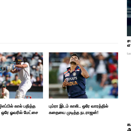
ச
எ
ta
ப்பில் கால் பதித்த
பும்ரா இடம் காலி.. ஒரே வாரத்தில்
.. ஒரே ஓவரில் மேட்சை
கதையை முடித்த நடராஜன்!
க
ஆ