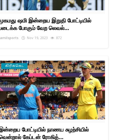
முகமது ஷமி இன்றைய இறுதி போட்டியில்
படைக்க போகும் வேற லெவல்...
tamilsports
Nov 19, 2023
872
கிரிக்கெட்
இன்றைய போட்டியில் நாணய சுழற்சியில்
வென்றால் கேப்டன் ரோகித்...