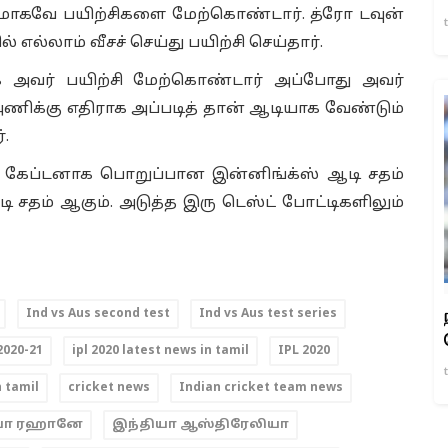
மாகவே பயிற்சிகளை மேற்கொண்டார். த்ரோ டவுன்
ல்லாம் வீசச் செய்து பயிற்சி செய்தார்.
க்க அவர் பயிற்சி மேற்கொண்டார் அப்போது அவர்
அணிக்கு எதிராக அப்படித் தான் ஆடியாக வேண்டும்
.
ப்டனாக பொறுப்பான இன்னிங்க்ஸ் ஆடி சதம்
டி சதம் ஆகும். அடுத்த இரு டெஸ்ட் போட்டிகளிலும்
Ind vs Aus second test
Ind vs Aus test series
2020-21
ipl 2020 latest news in tamil
IPL 2020
n tamil
cricket news
Indian cricket team news
்யா ரஹானே
இந்தியா ஆஸ்திரேலியா