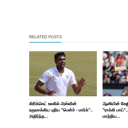
RELATED POSTS
கிரிக்கெட் உலகில் அஸ்வின்
ஆஸியின் கேஜிஎ
உருவாக்கிய புதிய "பென்ச் - மார்க்"..
"ராக்கி பாய்"
அதிர்ந்த...
மாற்றிய...