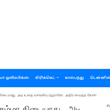
ோ ஒலிம்பிக்ஸ்
கிரிக்கெட்
கால்பந்து
டென்னிஸ
ா கிடையாது.. அடி உதை வாங்கிய ரஹானே.. அதிர வைத்த கோச்!
சி
சும்மா கிடையாது.. அடி