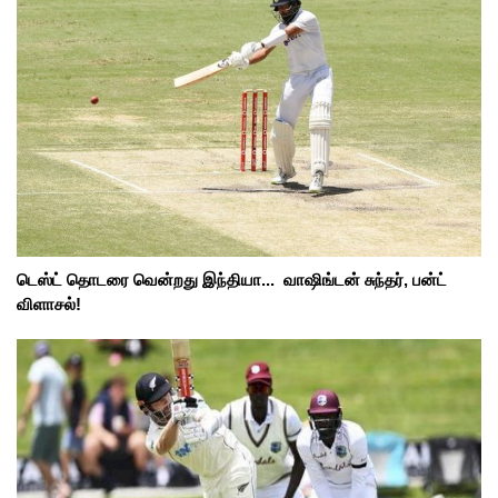
டெஸ்ட் தொடரை வென்றது இந்தியா... வாஷிங்டன் சுந்தர், பன்ட்
விளாசல்!