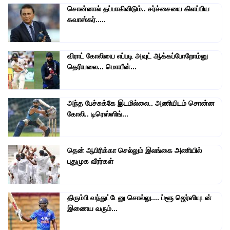
சொன்னால் தப்பாகிவிடும்.. சர்ச்சையை கிளப்பிய
கவாஸ்கர்.....
விராட் கோலியை எப்படி அவுட் ஆக்கப்போறோம்னு
தெரியலை... மொயீன்...
அந்த பேச்சுக்கே இடமில்லை.. அணியிடம் சொன்ன
கோலி.. டிரெஸ்ஸிங்...
தென் ஆபிரிக்கா செல்லும் இலங்கை அணியில்
புதுமுக வீரர்கள்
திரும்பி வந்துட்டேனு சொல்லு.... ப்ளூ ஜெர்ஸியுடன்
இணைய வரும்...