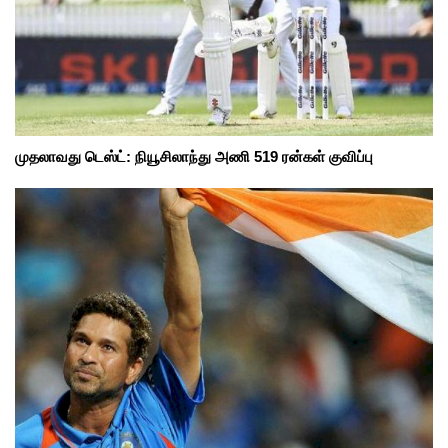
முதலாவது டெஸ்ட்: நியூசிலாந்து அணி 519 ரன்கள் குவிப்பு