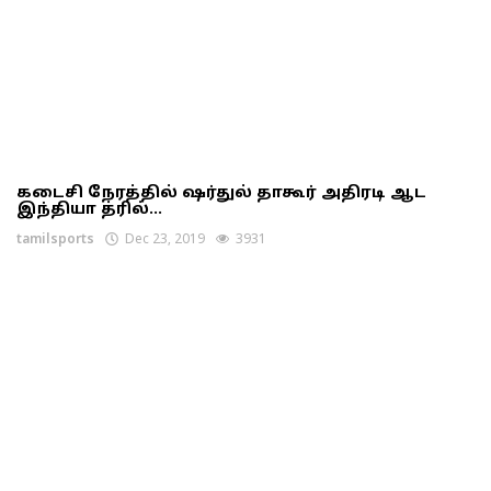
கடைசி நேரத்தில் ஷர்துல் தாகூர் அதிரடி ஆட
இந்தியா த்ரில்...
tamilsports
Dec 23, 2019
3931