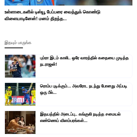
உள்ளாடைகளில் டிஸ்யூ பேப்பரை வைத்துக் கொண்டு
விளையாடினேன்! மனம் திறந்த...
இதயும் பாருங்க
பும்ரா இடம் காலி.. ஒரே வாரத்தில் கதையை முடித்த
நடராஜன்!
ரொம்ப புடிக்கும்... அவரோட நடந்து போனது அப்படி
ஒரு பீல்...
இதயத்தில் அடைப்பு.. கங்குலி நடித்த சமையல்
எண்ணெய் விளம்பரங்கள்...