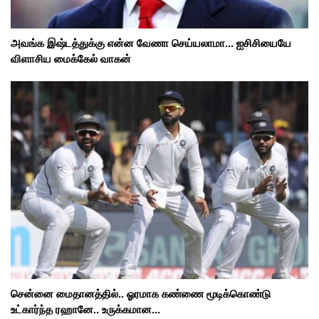
அவங்க இஷ்டத்துக்கு என்ன வேணா செய்யலாமா... ஐசிசியையே
விளாசிய மைக்கேல் வாகன்
சென்னை மைதானத்தில்.. ஓரமாக கண்ணை மூடிக்கொண்டு
உட்கார்ந்த ரஹானே.. உருக்கமான...