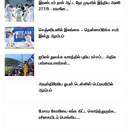
இரண்டாம் நாள் ஆட்ட நேர முடிவில் இந்திய அணி
277/5 - ரகானே...
செஞ்சுரியனில் இலங்கை – தென்னாபிரிக்க சமர்
இன்று ஆரம்பம்
ஐபிஎல் துவக்க வாரத்தில் புதிய உச்சம்... அதிக
பார்வையாளர்கள்...
அவுஸ்திரேலிய ஓபன் டென்னிஸ் பெப்ரவரியில்
ஆரம்பம்
பேசாம கோலியை எங்க கிட்ட கொடுத்துருங்க..
ரசிகையிடம் பொங்கிய...