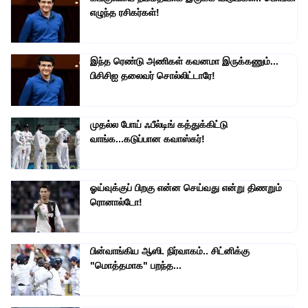
எழுந்த ரசிகர்கள்!
இந்த ரெண்டு அணிகள் கவனமா இருக்கணும்...
பிசிசிஐ தலைவர் சொல்லிட்டாரே!
முதல்ல போய் ஃபீல்டிங் கத்துக்கிட்டு
வாங்க...கடுப்பான கவாஸ்கர்!
ஓய்வுக்குப் பிறகு என்ன செய்வது என்று திணறும்
ரொனால்டோ!
பின்வாங்கிய ஆஸி. நிர்வாகம்.. சிட்னிக்கு
"மொத்தமாக" பறந்த...