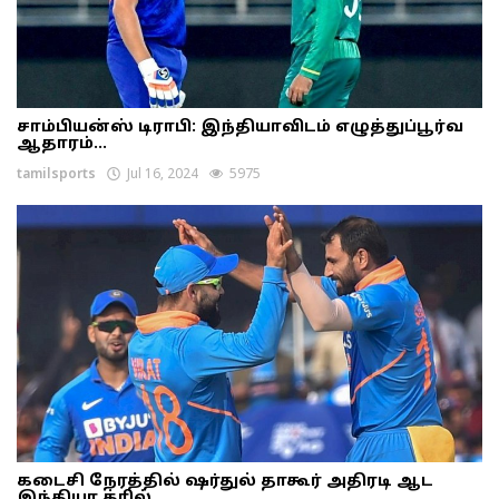
சாம்பியன்ஸ் டிராபி: இந்தியாவிடம் எழுத்துப்பூர்வ
ஆதாரம்...
tamilsports
Jul 16, 2024
5975
கடைசி நேரத்தில் ஷர்துல் தாகூர் அதிரடி ஆட
இந்தியா த்ரில்...