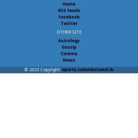
Home
RSS Feeds
Facebook
Twitter
OTHER SITE
Astrology
Gossip
Cinema
News
© 2023 Copyright:
sports.colombotamil.lk