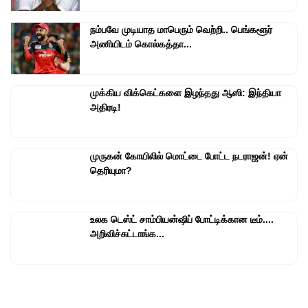
நம்பவே முடியாத மாபெரும் வெற்றி.. பெங்களூர்
அணியிடம் கொல்கத்தா...
முக்கிய விக்கெட்களை இழந்தது ஆஸி: இந்தியா
அதிரடி!
முருகன் கோயிலில் மொட்டை போட்ட நடராஜன்! ஏன்
தெரியுமா?
உலக டெஸ்ட் சாம்பியன்ஷிப் போட்டிக்கான டீம்....
அறிவிச்சுட்டாங்க...