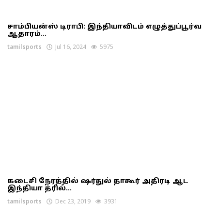
சாம்பியன்ஸ் டிராபி: இந்தியாவிடம் எழுத்துப்பூர்வ
ஆதாரம்...
tamilsports
Jul 16, 2024
5975
கடைசி நேரத்தில் ஷர்துல் தாகூர் அதிரடி ஆட
இந்தியா த்ரில்...
tamilsports
Dec 23, 2019
3931