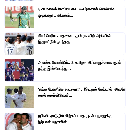
டி20 உலகக்கோப்பையை அவர்களால் வெல்லவே
முடியாது... ஆகாஷ்...
மிகப்பெரிய சாதனை.. தமிழக வீரர் அஸ்வின்..
இதுமட்டும் நடந்தது.....
அவங்க வேண்டும்.. 2 தமிழக வீரர்களுக்காக குரல்
தந்த இங்கிலாந்து...
'எங்க போனீங்க தலைவா'.. இதைக் கேட்டால் அவரே
கண் கலங்கிடுவார்...
ஐபிஎல் ஏலத்தில் விற்கப்படாத யூசுப் பதானுக்கு
இர்பான் பதானின்...