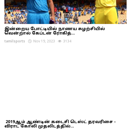
இன்றைய போட்டியில் நாணய சுழற்சியில்
வென்றால் கேப்டன் ரோகித்...
tamilsports
Nov 19, 2023
3134
2019ஆம் ஆண்டின் கடைசி டெஸ்ட் தரவரிசை -
விராட் கோலி முதலிடத்தில்...