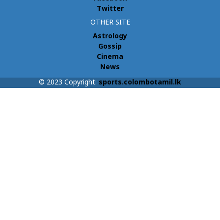
Twitter
OTHER SITE
Astrology
Gossip
Cinema
News
© 2023 Copyright:
sports.colombotamil.lk