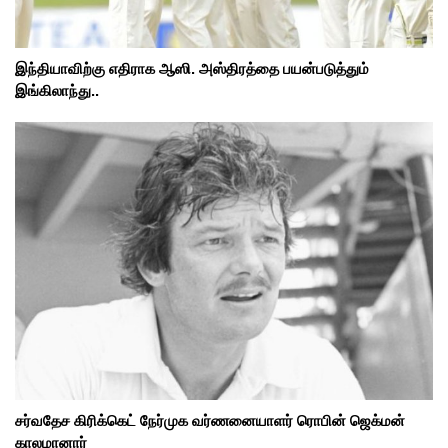
இந்தியாவிற்கு எதிராக ஆஸி. அஸ்திரத்தை பயன்படுத்தும்
இங்கிலாந்து..
சர்வதேச கிரிக்கெட் நேர்முக வர்ணனையாளர் ரொபின் ஜெக்மன்
காலமானார்