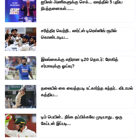
ஐபிஎல் அணிகளுக்கு செக்... ஏலத்தில் 5 புதிய
நிபந்தனைகள்......
சரித்திர வெற்றி.. லார்ட்ஸ் டிரெஸ்ஸிங் ரூமில்
கொண்டாடிய...
இலங்கைக்கு எதிரான டி20 தொடர்: ரோகித்
சர்மாவுக்கு ஓய்வு?
தலையில் கை வைத்தபடி உட்கார்ந்த சுந்தர்.. விடாமல்
கத்திய...
டிம் பெயின்.. நீங்க தப்பிக்கவே முடியாது.. ஒரு
கேப்டன் இப்படி...