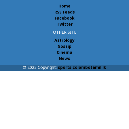
Home
RSS Feeds
Facebook
Twitter
OTHER SITE
Astrology
Gossip
Cinema
News
© 2023 Copyright:
sports.colombotamil.lk