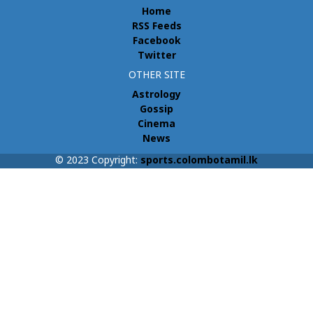
Home
RSS Feeds
Facebook
Twitter
OTHER SITE
Astrology
Gossip
Cinema
News
© 2023 Copyright:
sports.colombotamil.lk