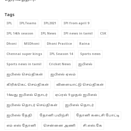
Tags
IPL
IPLTeams
IPL2021
IPl from april 9
IPL 14th season
IPL News
IPl news in tamil
CSK
Dhoni
MSDhoni
Dhoni Practice
Raina
Chennai super kings
IPL Season 14
Sports news
Sports news in tamil
Cricket News
ஐபிஎல்
ஐபிஎல் செய்திகள்
ஐபிஎல் ஏலம்
கிரிக்கெட் செய்திகள்
விளையாட்டு செய்திகள்
14வது ஐபிஎல் தொடர்
ஏப்ரல் 9 முதல் ஐபிஎல்
ஐபிஎல் தொடர் செய்திகள்
ஐபிஎல் தொடர்
ஐபிஎல் தேதி
தோனி பயிற்சி
தோனி கடைசி போட்டி
எம் எஸ் தோனி
சென்னை அணி
சி.எஸ்.கே