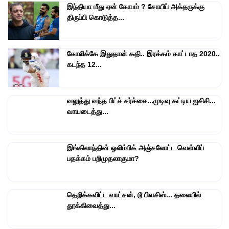
இந்தியா மீது ஏன் கோபம் ? சோயிப் அக்தருக்கு
திருப்பி கொடுத்த...
கோலிக்கே இதுதான் கதி.. இரக்கம் காட்டாத 2020..
கடந்த 12...
வலுத்து வந்த பிட்ச் சர்ச்சை...முடிவு கட்டிய ஐசிசி...
வாயடைத்து...
இங்கிலாந்தின் ஒலிம்பிக் அஞ்சலோட்ட வெள்ளிப்
பதக்கம் பறிமுதலாகுமா?
தெறிக்கவிட்ட வாட்சன், டூ பிளசிஸ்... தலையில்
தூக்கிவைத்து...