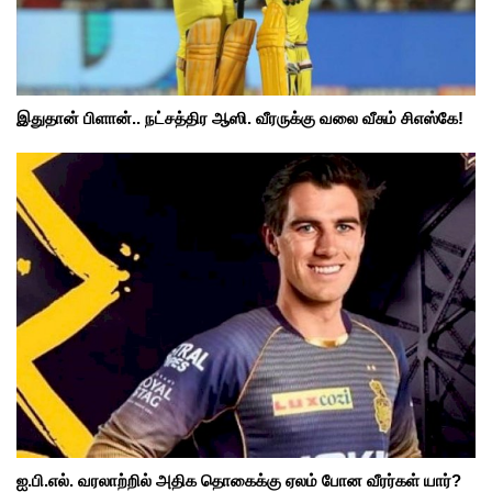
இதுதான் பிளான்.. நட்சத்திர ஆஸி. வீரருக்கு வலை வீசும் சிஎஸ்கே!
ஐ.பி.எல். வரலாற்றில் அதிக தொகைக்கு ஏலம் போன வீரர்கள் யார்?