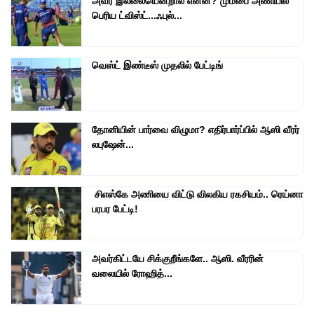
அவர் இல்லையென்றால் என்ன? மும்பை அணியில்
பெரிய ட்விஸ்ட்...ஃபுல்...
வெஸ்ட் இண்டீஸ் முதலில் பேட்டிங்
தோனியின் பார்வை விழுமா? எதிர்பார்ப்பில் ஆஸி வீரர்
லபுஷேன்...
சிஎஸ்கே அணியை விட்டு விலகிய ரகசியம்.. ரெய்னா
பரபர பேட்டி!
அவர்கிட்டயே சிக்குறீங்களே.. ஆஸி. வீரரின்
வலையில் ரோஹித்...